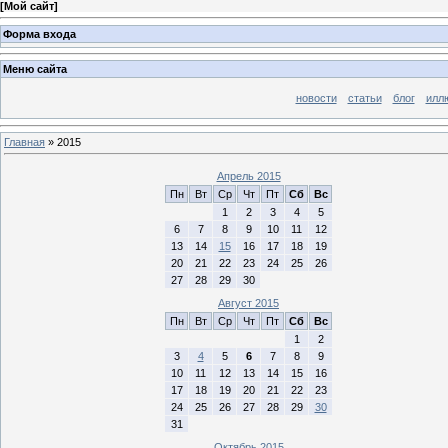
[
Мой сайт
]
Форма входа
Меню сайта
новости
статьи
блог
илл
Главная
»
2015
Апрель 2015
Пн
Вт
Ср
Чт
Пт
Сб
Вс
1
2
3
4
5
6
7
8
9
10
11
12
13
14
15
16
17
18
19
20
21
22
23
24
25
26
27
28
29
30
Август 2015
Пн
Вт
Ср
Чт
Пт
Сб
Вс
1
2
3
4
5
6
7
8
9
10
11
12
13
14
15
16
17
18
19
20
21
22
23
24
25
26
27
28
29
30
31
Октябрь 2015