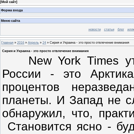
[
Мой сайт
]
Форма входа
Меню сайта
новости
статьи
блог
илл
Главная
»
2016
»
Апрель
»
24
» Сирия и Украина - это просто отвлечение внимания
Сирия и Украина - это просто отвлечение внимания
New York Times утв
России - это Арктика
процентов неразведа
планеты. И Запад не с
обнаружил, что, практ
Становится ясно - бу